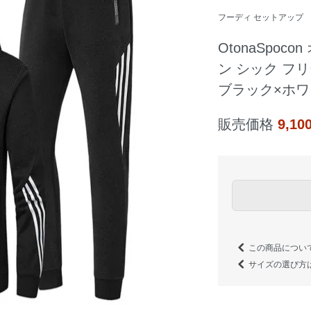
フーディ セットアップ
OtonaSpo
ン シック フ
ブラック×ホワ
販売価格
9,1
この商品につい
サイズの選び方