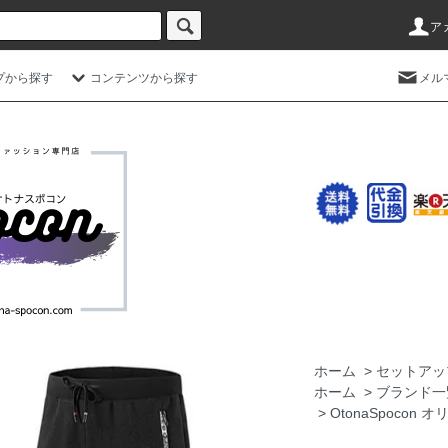
ア
プから探す
コンテンツから探す
メル
ホーム
>
セットアッ
ホーム
>
ブランド一
>
OtonaSpocon