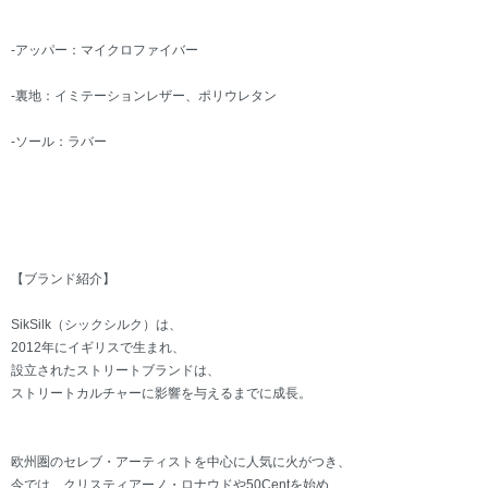
-アッパー：マイクロファイバー
-裏地：イミテーションレザー、ポリウレタン
-ソール：ラバー
【ブランド紹介】
SikSilk（シックシルク）は、
2012年にイギリスで生まれ、
設立されたストリートブランドは、
ストリートカルチャーに影響を与えるまでに成長。
欧州圏のセレブ・アーティストを中心に人気に火がつき、
今では、クリスティアーノ・ロナウドや50Centを始め、