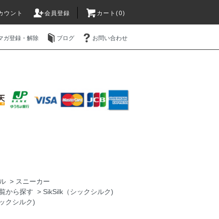
カウント
会員登録
カート(0)
マガ登録・解除
ブログ
お問い合わせ
ル
>
スニーカー
覧から探す
>
SikSilk（シックシルク)
（シックシルク)