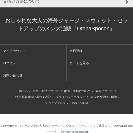
支払い方法について
おしゃれな大人の海外ジャージ・スウェット・セッ
トアップのメンズ通販『OtonaSpocon』
マイアカウント
会員登録
ログイン
カートを見る
お問い合わせ
ホーム
/
支払い方法について
/
配送・送料について
/
返品について
/
特定商取引法に基づく表記
/
プライバシーポリシー
/
メルマガ登録・解除
/
ショップブログ
/
RSS
/
ATOM
Copyright © -ワンランク上の大人のジャージ・スウェット・セットアップ通販なら、OtonaSpocon
でキマリ！- All Rights Reserved.