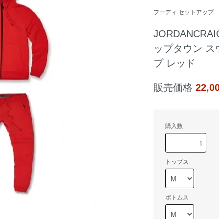
フーディ セットアップ
JORDANCR
ップタウン ス
プ レッド
販売価格
22,
購入数
トップス
ボトムス