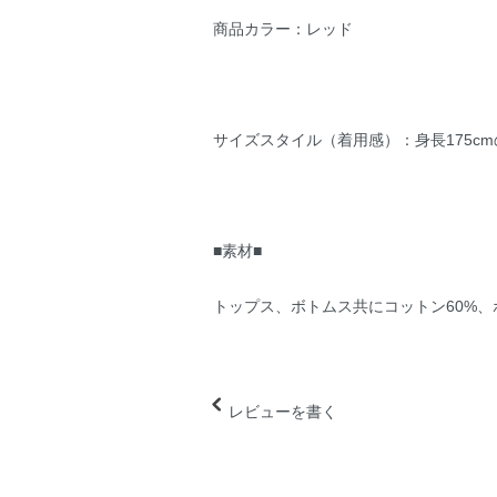
商品カラー：レッド
サイズスタイル（着用感）：身長175c
■素材■
トップス、ボトムス共にコットン60%、
レビューを書く