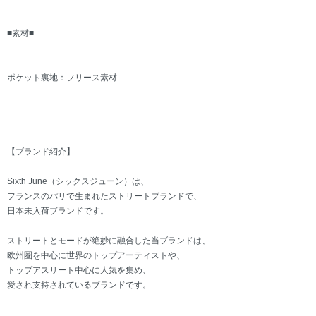
■素材■
ポケット裏地：フリース素材
【ブランド紹介】
Sixth June（シックスジューン）は、
フランスのパリで生まれたストリートブランドで、
日本未入荷ブランドです。
ストリートとモードが絶妙に融合した当ブランドは、
欧州圏を中心に世界のトップアーティストや、
トップアスリート中心に人気を集め、
愛され支持されているブランドです。