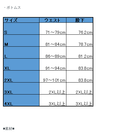
・ボトムス
■素材■