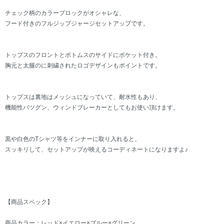
チェック柄のカラーブロックがオシャレな、
フード付きのフルジップジャージセットアップです。
トップスのフロントとボトムスのサイドにポケット付き。
胸元と太腿のに刺繍されたロゴデザインもポイントです。
トップスは裏地はメッシュになっていて、耐水性もあり、
機能性バツグン、ウィンドブレーカーとしてもお使い頂けます。
黒や白色のTシャツ等をインナーに取り入れると、
スッキリして、セットアップが映えるコーディネートになりますよ♪
【商品スペック】
商品カラー：レッド×イエロー×ブルー×グリーン