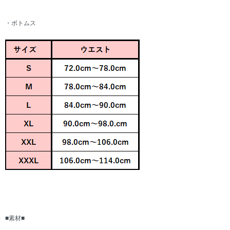
・ボトムス
■素材■