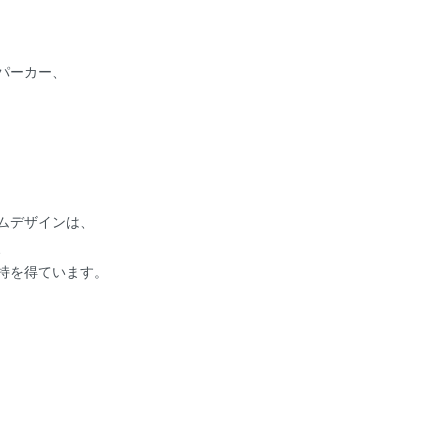
パーカー、
ムデザインは、
、
持を得ています。