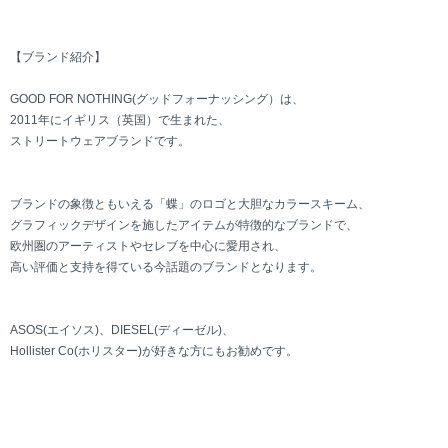
【ブランド紹介】
GOOD FOR NOTHING(グッドフォーナッシング）は、
2011年にイギリス（英国）で生まれた、
ストリートウェアブランドです。
ブランドの象徴ともいえる「蝶」のロゴと大胆なカラースキーム、
グラフィックデザインを施したアイテムが特徴的なブランドで、
欧州圏のアーティストやセレブを中心に愛用され、
高い評価と支持を得ている今話題のブランドとなります。
ASOS(エイソス)、DIESEL(ディーゼル)、
Hollister Co(ホリスター)が好きな方にもお勧めです。