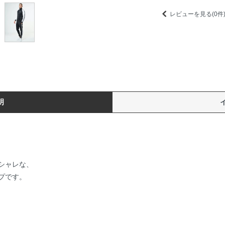
レビューを見る(0件
明
シャレな、
プです。