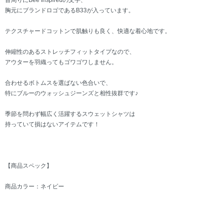
首周りにBee Inspiredの文字、
胸元にブランドロゴであるB33が入っています。
テクスチャードコットンで肌触りも良く、快適な着心地です。
伸縮性のあるストレッチフィットタイプなので、
アウターを羽織ってもゴワゴワしません。
合わせるボトムスを選ばない色合いで、
特にブルーのウォッシュジーンズと相性抜群です♪
季節を問わず幅広く活躍するスウェットシャツは
持っていて損はないアイテムです！
【商品スペック】
商品カラー：ネイビー