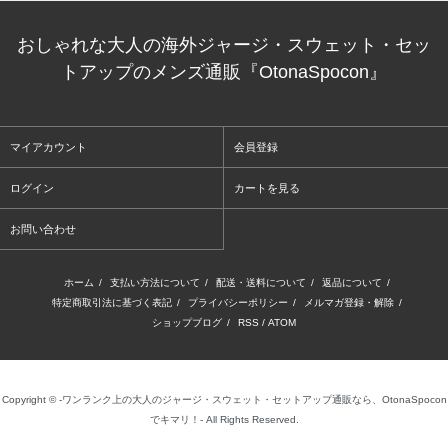
おしゃれな大人の海外ジャージ・スウェット・セッ
トアップのメンズ通販『OtonaSpocon』
マイアカウント
会員登録
ログイン
カートを見る
お問い合わせ
ホーム
/
支払い方法について
/
配送・送料について
/
返品について
/
特定商取引法に基づく表記
/
プライバシーポリシー
/
メルマガ登録・解除
/
ショップブログ
/
RSS
/
ATOM
Copyright © -ワンランク上の大人のジャージ・スウェット・セットアップ通販なら、OtonaSpocon
でキマリ！- All Rights Reserved.