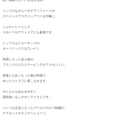
軽い肌触りのいい生地を使用。
シンプルながらベネチアンフェードが、
ゴージャスでラグジュアリーな印象に。
ジムやトレーニング、
スポーツやアウトドアにも最適です。
トップスはクルーネックの、
オーソドックスなTシャツ。
両肩に入った金と銀の、
ブランドロゴ入りテーピングがアクセントに。
前後とも丸くなった裾が特徴で、
ゆったりとラフに着こなせます。
ボトムスも合わせやすく、
普段使いもしやすいアイテムです。
パンツは左足に入ったゴールドのロゴ刺繍が、
アクセントのランナーショーツ。