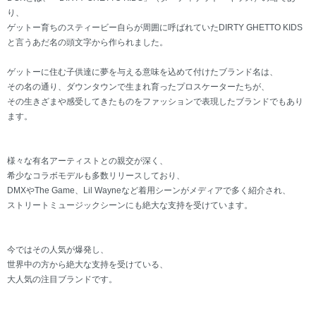
り、
ゲットー育ちのスティービー自らが周囲に呼ばれていたDIRTY GHETTO KIDS
と言うあだ名の頭文字から作られました。
ゲットーに住む子供達に夢を与える意味を込めて付けたブランド名は、
その名の通り、ダウンタウンで生まれ育ったプロスケーターたちが、
その生きざまや感受してきたものをファッションで表現したブランドでもあり
ます。
様々な有名アーティストとの親交が深く、
希少なコラボモデルも多数リリースしており、
DMXやThe Game、Lil Wayneなど着用シーンがメディアで多く紹介され、
ストリートミュージックシーンにも絶大な支持を受けています。
今ではその人気が爆発し、
世界中の方から絶大な支持を受けている、
大人気の注目ブランドです。