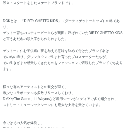
設立・スタートをしたスケートブランドです。
DGKとは、「DIRTY GHETTO KIDS」（ダーティゲットーキッズ）の略であ
り、
ゲットー育ちのスティービー自らが周囲に呼ばれていたDIRTY GHETTO KIDS
と言うあだ名の頭文字から作られました。
ゲットーに住む子供達に夢を与える意味を込めて付けたブランド名は、
その名の通り、ダウンタウンで生まれ育ったプロスケーターたちが、
その生きざまや感受してきたものをファッションで表現したブランドでもあり
ます。
様々な有名アーティストとの親交が深く、
希少なコラボモデルも多数リリースしており、
DMXやThe Game、Lil Wayneなど着用シーンがメディアで多く紹介され、
ストリートミュージックシーンにも絶大な支持を受けています。
今ではその人気が爆発し、