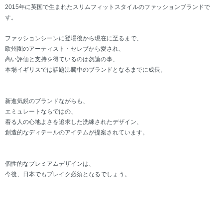
2015年に英国で生まれたスリムフィットスタイルのファッションブランドで
す。
ファッションシーンに登場後から現在に至るまで、
欧州圏のアーティスト・セレブから愛され、
高い評価と支持を得ているのは勿論の事、
本場イギリスでは話題沸騰中のブランドとなるまでに成長。
新進気鋭のブランドながらも、
エミュレートならではの、
着る人の心地よさを追求した洗練されたデザイン、
創造的なディテールのアイテムが提案されています。
個性的なプレミアムデザインは、
今後、日本でもブレイク必須となるでしょう。