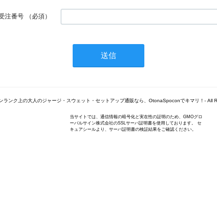
受注番号
（必須）
© -ワンランク上の大人のジャージ・スウェット・セットアップ通販なら、OtonaSpoconでキマリ！- All Right
当サイトでは、通信情報の暗号化と実在性の証明のため、GMOグロ
ーバルサイン株式会社のSSLサーバ証明書を使用しております。 セ
キュアシールより、サーバ証明書の検証結果をご確認ください。