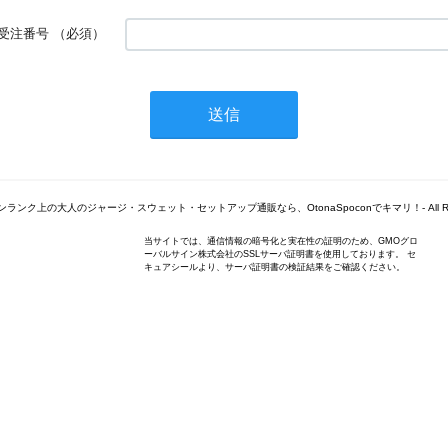
受注番号
（必須）
© -ワンランク上の大人のジャージ・スウェット・セットアップ通販なら、OtonaSpoconでキマリ！- All Right
当サイトでは、通信情報の暗号化と実在性の証明のため、GMOグロ
ーバルサイン株式会社のSSLサーバ証明書を使用しております。 セ
キュアシールより、サーバ証明書の検証結果をご確認ください。