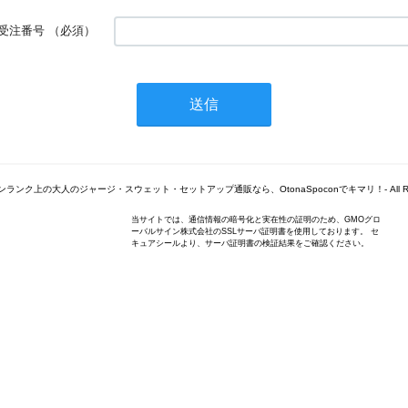
受注番号
（必須）
© -ワンランク上の大人のジャージ・スウェット・セットアップ通販なら、OtonaSpoconでキマリ！- All Right
当サイトでは、通信情報の暗号化と実在性の証明のため、GMOグロ
ーバルサイン株式会社のSSLサーバ証明書を使用しております。 セ
キュアシールより、サーバ証明書の検証結果をご確認ください。