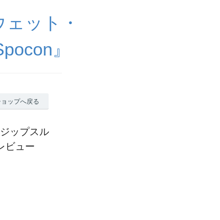
ウェット・
ocon』
ショップへ戻る
 ジップスル
レビュー