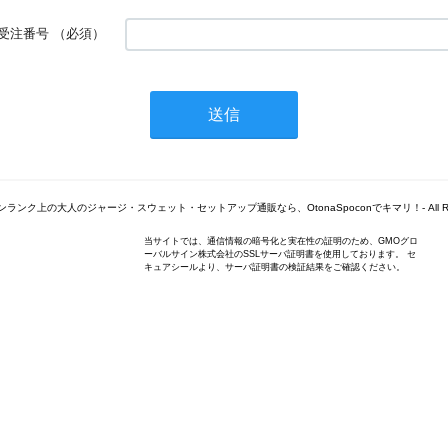
受注番号
（必須）
© -ワンランク上の大人のジャージ・スウェット・セットアップ通販なら、OtonaSpoconでキマリ！- All Right
当サイトでは、通信情報の暗号化と実在性の証明のため、GMOグロ
ーバルサイン株式会社のSSLサーバ証明書を使用しております。 セ
キュアシールより、サーバ証明書の検証結果をご確認ください。