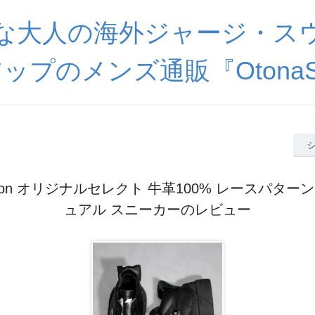
な大人の海外ジャージ・ス
ップのメンズ通販『OtonaSp
pocon オリジナルセレクト 牛革100% レースパター
ュアル スニーカーのレビュー