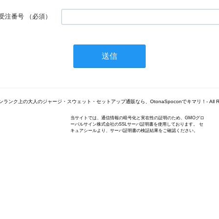
受注番号
（必須）
© -ワンランク上の大人のジャージ・スウェット・セットアップ通販なら、OtonaSpoconでキマリ！- All Right
当サイトでは、通信情報の暗号化と実在性の証明のため、GMOグロ
ーバルサイン株式会社のSSLサーバ証明書を使用しております。 セ
キュアシールより、サーバ証明書の検証結果をご確認ください。